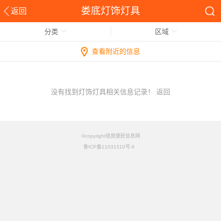
娄底灯饰灯具
返回
分类
区域
查看附近的信息
没有找到灯饰灯具相关信息记录！
返回
©copyright铭竟便民信息网
鲁ICP备11031510号-6