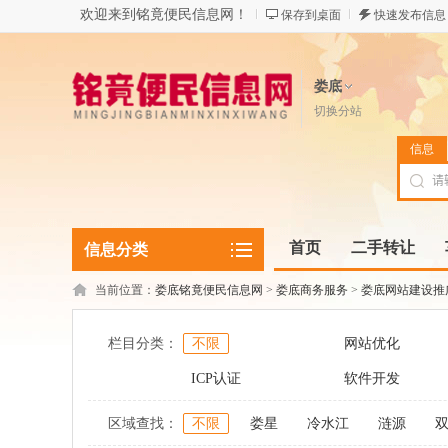
欢迎来到铭竟便民信息网！
保存到桌面
快速发布信息
娄底
切换分站
信息
首页
二手转让
信息分类
当前位置：
娄底铭竟便民信息网
>
娄底商务服务
>
娄底网站建设推
栏目分类：
不限
网站优化
ICP认证
软件开发
区域查找：
不限
娄星
冷水江
涟源